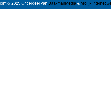
ight © 2023 Onderdeel van
BaakmanMedia
&
Vrolijk Internet S